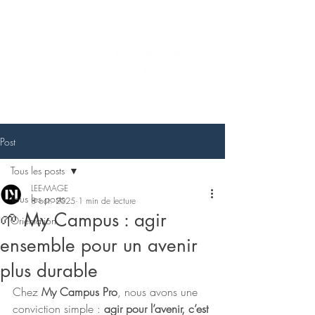
Post
Tous les posts
LEE-MAGE
Tous les posts
8 oct. 2025
1 min de lecture
🌱 My Campus : agir
Orientation
ensemble pour un avenir
plus durable
Chez 
My Campus Pro
, nous avons une 
conviction simple : 
agir pour l’avenir, c’est 