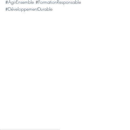
#AgirEnsemble
#FormationResponsable
#DéveloppementDurable