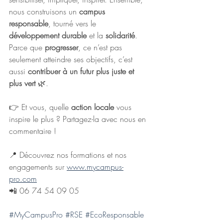
nous construisons un 
campus 
responsable
, tourné vers le 
développement durable
 et la 
solidarité
.
Parce que 
progresser
, ce n’est pas 
seulement atteindre ses objectifs, c’est 
aussi 
contribuer à un futur plus juste et 
plus vert
 🌿.
👉 Et vous, quelle 
action locale
 vous 
inspire le plus ? Partagez-la avec nous en 
commentaire !
📍 Découvrez nos formations et nos 
engagements sur 
www.mycampus-
pro.com
📲 06 74 54 09 05
#MyCampusPro
#RSE
#EcoResponsable