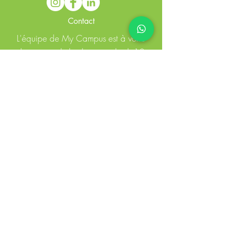
Contact
L'équipe de My Campus est à votre
disposition du lundi au vendredi 10
heures à 19 heures.
Adresse :
348 Av. Jean Jaurès 84200
Carpentras
E-mail :
commercial@mycampus-
reussite.fr
Tél :
06 74 54 09 05